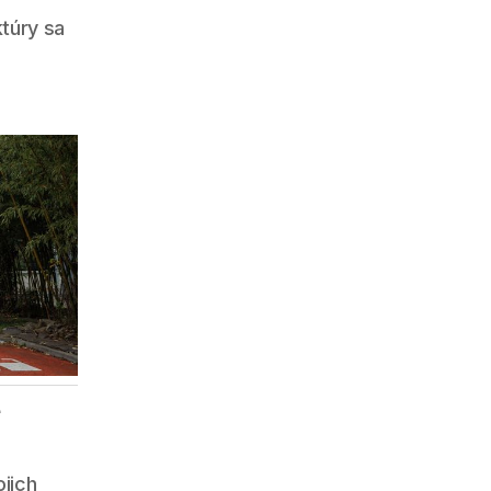
ktúry sa
e
jich