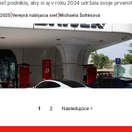
sť podnikla, aby si aj v roku 2024 udržala svoje prvens
|
|
 2025
Verejná nabíjacia sieť
Michaela Šoltésová
1
2
Nasledujúce