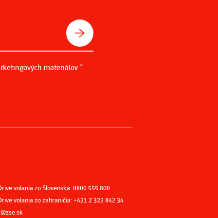
rketingových materiálov *
Drive volania zo Slovenska: 0800 555 800
rive volania zo zahraničia: +421 2 322 842 34
ta@zse.sk