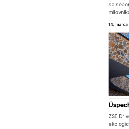
so sebou
milovník
14. marca
Úspech
ZSE Driv
ekologic