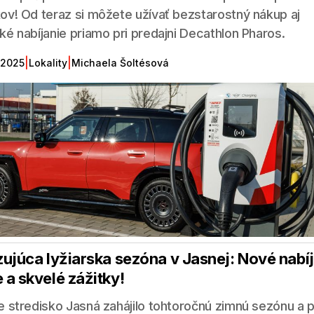
ov! Od teraz si môžete užívať bezstarostný nákup aj
ké nabíjanie priamo pri predajni Decathlon Pharos.
|
|
 2025
Lokality
Michaela Šoltésová
izujúca lyžiarska sezóna v Jasnej: Nové nabí
 a skvelé zážitky!
e stredisko Jasná zahájilo tohtoročnú zimnú sezónu a p