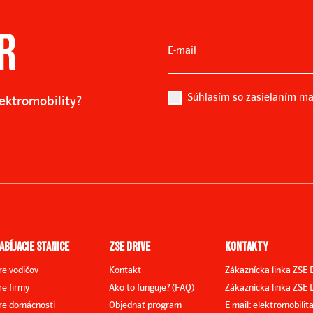
R
E-mail
Súhlasím so zasielaním ma
lektromobility?
ABÍJACIE STANICE
ZSE DRIVE
KONTAKTY
re vodičov
Kontakt
Zákaznícka linka ZSE 
re firmy
Ako to funguje? (FAQ)
Zákaznícka linka ZSE D
re domácnosti
Objednať program
E-mail: elektromobili