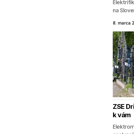
Elektrif
na Slove
8. marca 
ZSE Dr
k vám
Elektrom