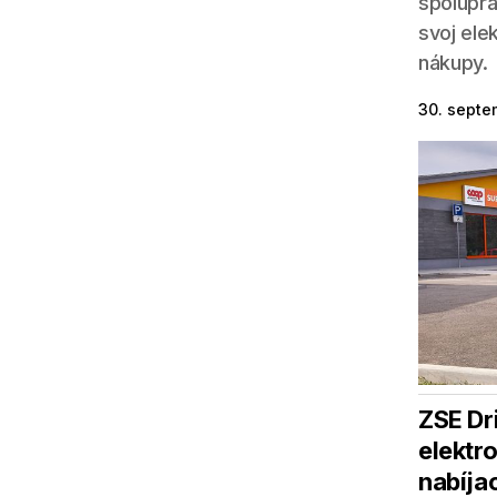
spoluprá
svoj ele
nákupy.
30. septe
ZSE Dr
elektro
nabíjac