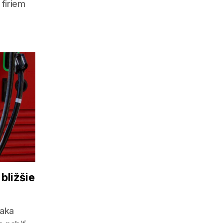
 firiem
bližšie
ďaka