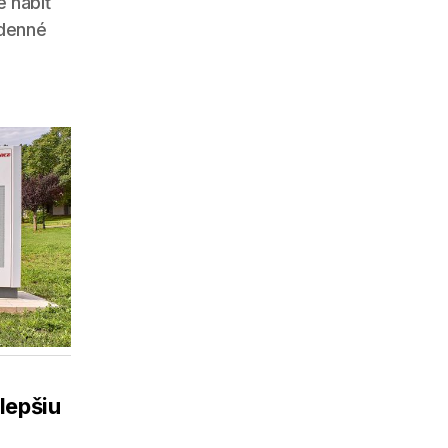
 nabiť
odenné
 lepšiu