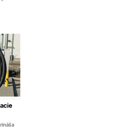
jacie
rináša