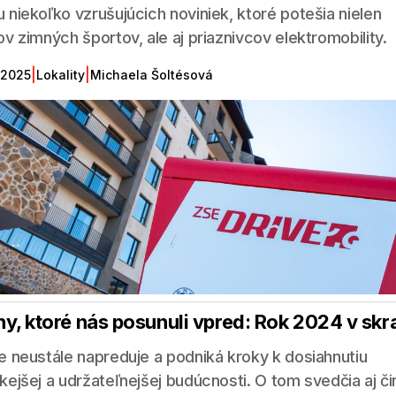
 niekoľko vzrušujúcich noviniek, ktoré potešia nielen
ov zimných športov, ale aj priaznivcov elektromobility.
|
|
 2025
Lokality
Michaela Šoltésová
y, ktoré nás posunuli vpred: Rok 2024 v skr
e neustále napreduje a podniká kroky k dosiahnutiu
kejšej a udržateľnejšej budúcnosti. O tom svedčia aj či