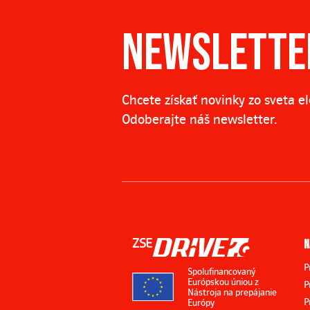
NEWSLETTE
Chcete získať novinky zo sveta e
Odoberajte náš newsletter.
N
P
Spolufinancovaný
Európskou úniou z
P
Nástroja na prepájanie
P
Európy