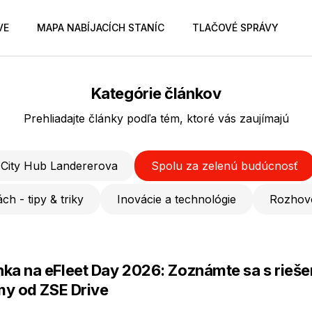
VE
MAPA NABÍJACÍCH STANÍC
TLAČOVÉ SPRÁVY
Kategórie článkov
Prehliadajte články podľa tém, ktoré vás zaujímajú
City Hub Landererova
Spolu za zelenú budúcnosť
ch - tipy & triky
Inovácie a technológie
Rozhov
ka na eFleet Day 2026: Zoznámte sa s rieše
rmy od ZSE Drive