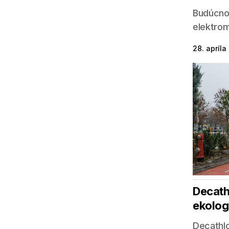
Budúcnos
elektrom
28. apríla
Decath
ekolog
Decathlo