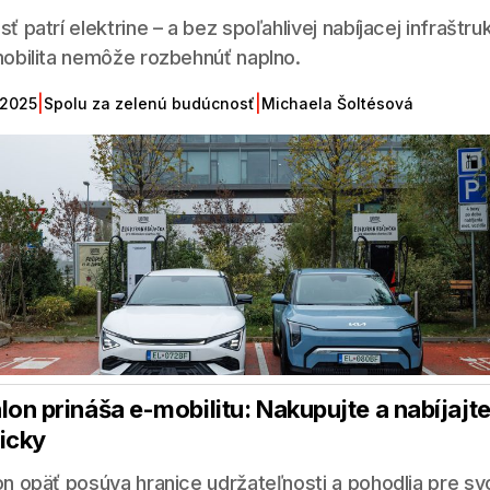
ť patrí elektrine – a bez spoľahlivej nabíjacej infraštru
obilita nemôže rozbehnúť naplno.
|
|
 2025
Spolu za zelenú budúcnosť
Michaela Šoltésová
lon prináša e-mobilitu: Nakupujte a nabíjajt
icky
n opäť posúva hranice udržateľnosti a pohodlia pre svo