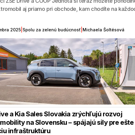
ci ZSE Drive a COOP Jednota si teraz môžete pohodlne
ktromobil aj priamo pri obchode, kam chodíte na každ
|
|
mbra 2025
Spolu za zelenú budúcnosť
Michaela Šoltésová
ive a Kia Sales Slovakia zrýchľujú rozvoj
mobility na Slovensku – spájajú sily pre ešte
iu infraštruktúru