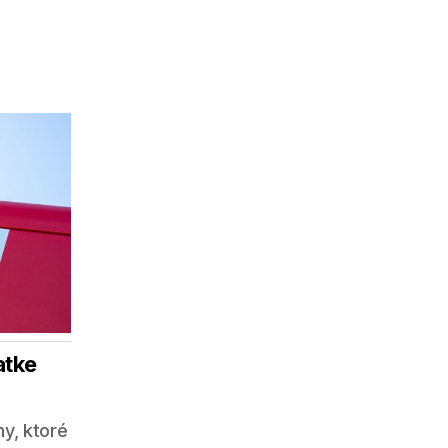
atke
ny, ktoré