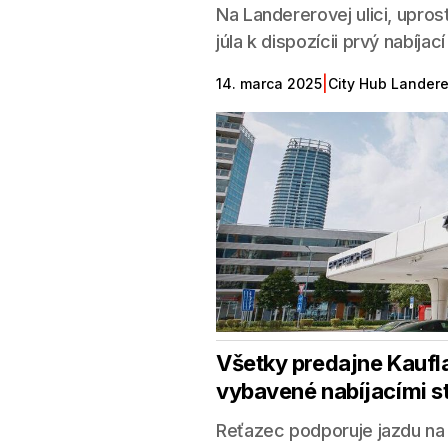
Na Landererovej ulici, upro
júla k dispozícii prvý nabíjac
|
14. marca 2025
City Hub Lander
Všetky predajne Kaufl
vybavené nabíjacími s
Reťazec podporuje jazdu na 