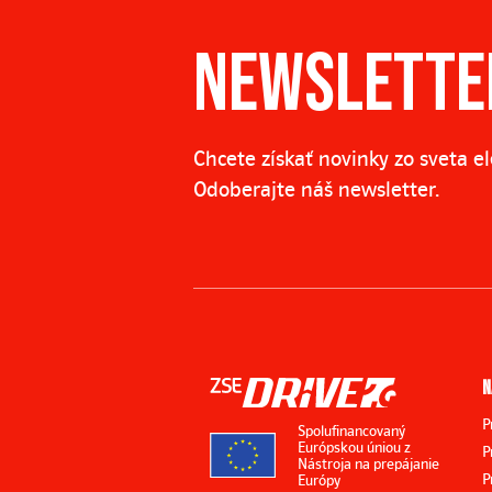
NEWSLETTE
Chcete získať novinky zo sveta e
Odoberajte náš newsletter.
N
P
Spolufinancovaný
Európskou úniou z
P
Nástroja na prepájanie
P
Európy