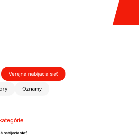
Verejná nabíjacia sieť
ory
Oznamy
kategórie
á nabíjacia sieť