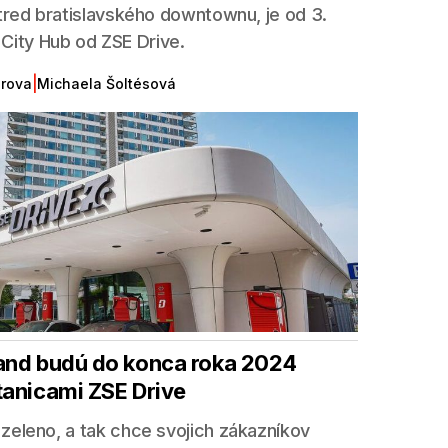
stred bratislavského downtownu, je od 3.
í City Hub od ZSE Drive.
|
erova
Michaela Šoltésová
and budú do konca roka 2024
tanicami ZSE Drive
zeleno, a tak chce svojich zákazníkov