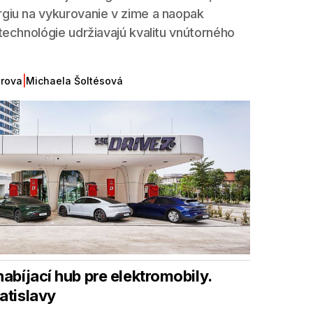
rgiu na vykurovanie v zime a naopak
 technológie udržiavajú kvalitu vnútorného
|
erova
Michaela Šoltésová
nabíjací hub pre elektromobily.
atislavy