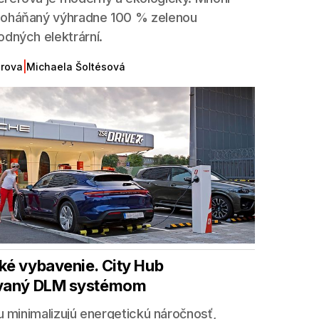
poháňaný výhradne 100 % zelenou
odných elektrární.
|
erova
Michaela Šoltésová
ké vybavenie. City Hub
ovaný DLM systémom
tu minimalizujú energetickú náročnosť,