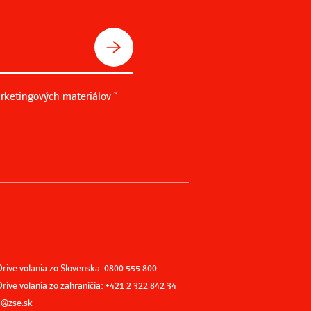
rketingových materiálov *
Drive volania zo Slovenska: 0800 555 800
rive volania zo zahraničia: +421 2 322 842 34
ta@zse.sk