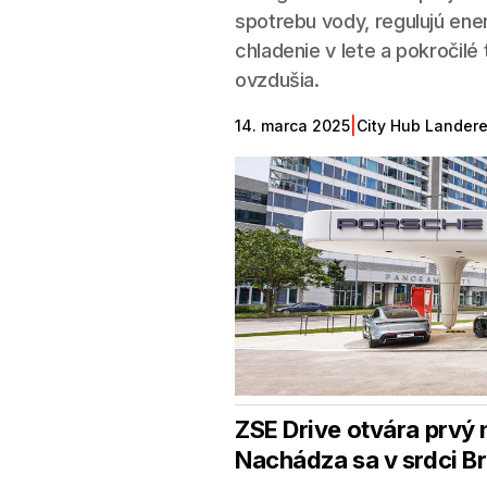
spotrebu vody, regulujú ene
chladenie v lete a pokročilé
ovzdušia.
|
14. marca 2025
City Hub Lander
ZSE Drive otvára prvý 
Nachádza sa v srdci Br