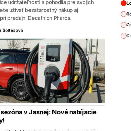
ce udržateľnosti a pohodlia pre svojich
Lo
ete užívať bezstarostný nákup aj
R
pri predajni Decathlon Pharos.
Ze
a Šoltésová
Dr
a sezóna v Jasnej: Nové nabíjacie
y!