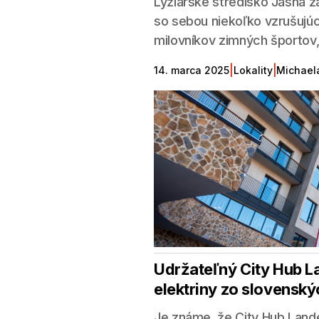
Lyžiarske stredisko Jasná z
so sebou niekoľko vzrušujúci
milovníkov zimných športov, 
|
|
14. marca 2025
Lokality
Michael
Udržateľný City Hub L
elektriny zo slovenský
Je známe, že City Hub Land