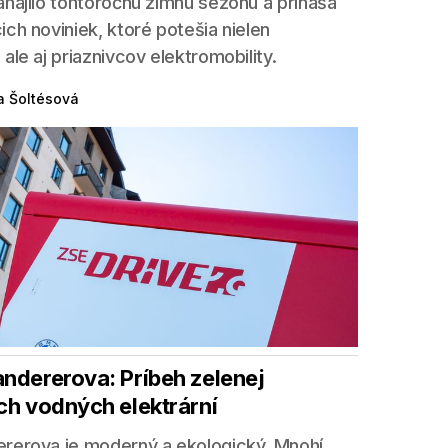
ahájilo tohtoročnú zimnú sezónu a prináša
ch noviniek, ktoré potešia nielen
ale aj priaznivcov elektromobility.
a Šoltésová
andererova: Príbeh zelenej
ch vodných elektrární
ererova je moderný a ekologický. Mnohí