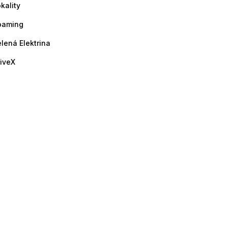
kality
oaming
lená Elektrina
iveX