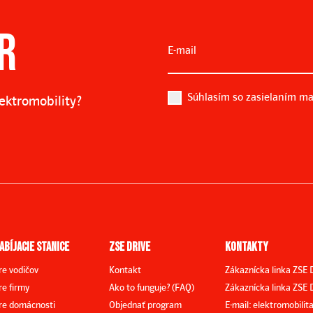
R
E-mail
Súhlasím so zasielaním ma
lektromobility?
ABÍJACIE STANICE
ZSE DRIVE
KONTAKTY
re vodičov
Kontakt
Zákaznícka linka ZSE 
re firmy
Ako to funguje? (FAQ)
Zákaznícka linka ZSE D
re domácnosti
Objednať program
E-mail: elektromobili