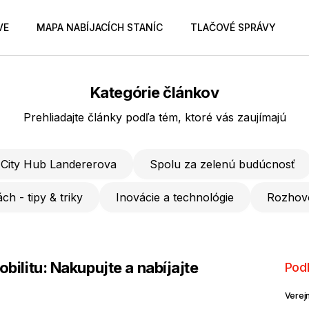
VE
MAPA NABÍJACÍCH STANÍC
TLAČOVÉ SPRÁVY
Kategórie článkov
Prehliadajte články podľa tém, ktoré vás zaujímajú
City Hub Landererova
Spolu za zelenú budúcnosť
ch - tipy & triky
Inovácie a technológie
Rozhov
bilitu: Nakupujte a nabíjajte
Pod
Verejn